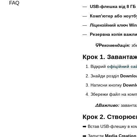
FAQ
USB-флешка від 8 ГБ
Комп’ютер або ноутбу
Ліцензійний ключ Wi
Резервна копія важл
💡Рекомендація:
збе
Крок 1. Заванта
Відкрий
офіційний сай
Знайди розділ
Downlo
Натисни кнопку
Downl
Збережи файл на комп’ю
⚠️Важливо:
завантаж
Крок 2. Створю
➡️ Встав USB-флешку в ко
➡️ Запусти
Media Creation