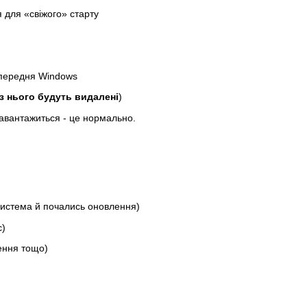
 для «свіжого» старту
опередня Windows
 з нього будуть видалені
)
завантажиться - це нормально.
система й почались оновлення)
с)
ення тощо)