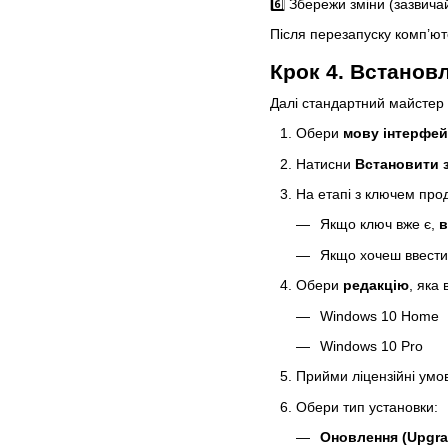
6️⃣ Збережи зміни (зазвич
Після перезапуску комп’ют
Крок 4. Встано
Далі стандартний майстер
Обери
мову інтерфей
Натисни
Встановити з
На етапі з ключем прод
Якщо ключ вже є,
в
Якщо хочеш ввести 
Обери
редакцію
, яка
Windows 10 Home
Windows 10 Pro
Прийми ліцензійні умо
Обери тип установки:
Оновлення (Upgr