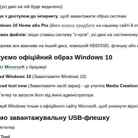
(усі дані на ній буде видалено)
к з доступом до інтернету
, щоб завантажити образ системи
ndows 10 Home або Pro
(його
можна придбати
на нашому сайті й о
ивих файлів:
якщо ставиш систему "з нуля", усі дані на системному
режи все важливе на інший диск, зовнішній HDD/SSD, флешку або в
жуємо офіційний образ Windows 10
т Microsoft
у браузері
ad Windows 10
(Завантажити Windows 10)
oad tool now
(Завантажити засіб зараз) - це утиліта
Media Creation
тер та запусти його від імені адміністратора
уй Windows тільки з офіційного сайту Microsoft, щоб уникнути вірусі
ємо завантажувальну USB-флешку
мп’ютер
 Tool