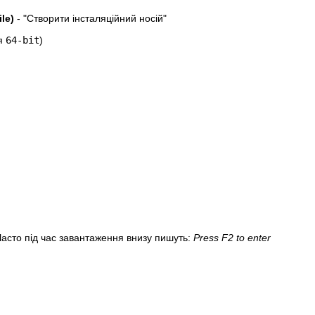
ile)
- "Створити інсталяційний носій"
ся
64-bit
)
Часто під час завантаження внизу пишуть:
Press F2 to enter