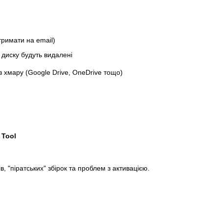
тримати на email)
 диску будуть видалені
 хмару (Google Drive, OneDrive тощо)
 Tool
в, "піратських" збірок та проблем з активацією.