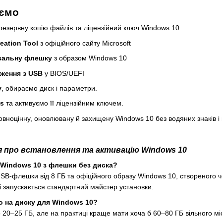
уємо
езервну копію файлів та ліцензійний ключ Windows 10
eation Tool
з офіційного сайту Microsoft
вальну флешку
з образом Windows 10
ження з USB
у BIOS/UEFI
у
, обираємо диск і параметри.
s
та активуємо її ліцензійним ключем.
овноцінну, оновлювану й захищену Windows 10 без водяних знаків і 
я про встановлення та активацію Windows 10
 Windows 10 з флешки без диска?
SB-флешки від 8 ГБ та офіційного образу Windows 10, створеного чер
і запускається стандартний майстер установки.
но на диску для Windows 10?
о 20–25 ГБ, але на практиці краще мати хоча б 60–80 ГБ вільного