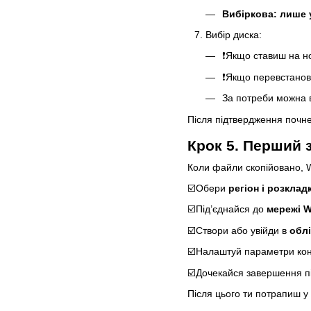
Вибіркова: лише 
Вибір диска:
❗Якщо ставиш на но
❗Якщо перевстанов
За потреби можна в
Після підтвердження почне
Крок 5. Перший 
Коли файли скопійовано, 
☑️Обери
регіон і розклад
☑️Під’єднайся до
мережі W
☑️Створи або увійди в
облі
☑️Налаштуй параметри кон
☑️Дочекайся завершення пі
Після цього ти потрапиш у