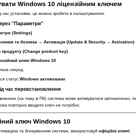
вувати Windows 10 ліцензійним ключем
д час установки, це можна зробити в налаштуваннях.
через "Параметри"
етри (Settings)
лення та безпека → Активація (Update & Security → Activation)
 продукту (Change product key)
ензійний ключ Windows 10
ілька секунд
ься статус
Windows активовано
під час перевстановлення
леннях (на тому ж ПК) система може активуватися автоматично, як
 разі повторно вводити ключ не потрібно.
ійний ключ Windows 10
ктивацією та блокуванням системи, використовуй
офіційні ключі
.