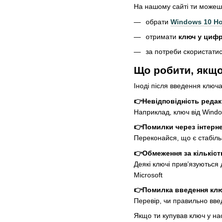
На нашому сайті ти можеш
обрати
Windows 10 H
отримати
ключ у цифр
за потреби скористатис
Що робити, якщо
Іноді після введення ключ
👉Невідповідність редак
Наприклад, ключ від Windo
👉Помилки через інтерне
Переконайся, що є стабіль
👉Обмеження за кількіст
Деякі ключі прив’язуються
Microsoft
👉Помилка введення кл
Перевір, чи правильно введ
Якщо ти купував ключ у на