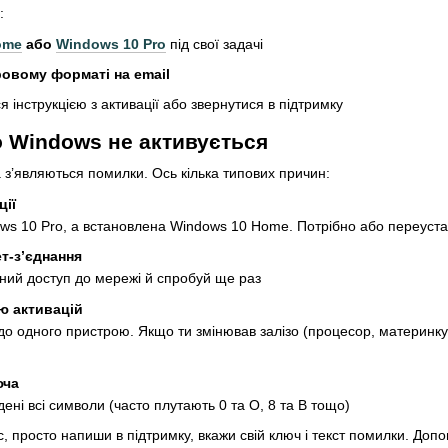
:
ome
або
Windows 10 Pro
під свої задачі
овому форматі на email
я інструкцією з активації або звернутися в підтримку
 Windows не активується
а з’являються помилки. Ось кілька типових причин:
ції
ws 10 Pro, а встановлена Windows 10 Home. Потрібно або переуста
т-з’єднання
ний доступ до мережі й спробуй ще раз
ю активацій
 до одного пристрою. Якщо ти змінював залізо (процесор, материнку
юча
ені всі символи (часто плутають 0 та O, 8 та B тощо)
с, просто напиши в підтримку, вкажи свій ключ і текст помилки. Доп