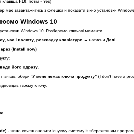
ай клавіша
F10
, потім - Yes)
ер має завантажитись з флешки й показати вікно установки Windows
влюємо Windows 10
 установки Windows 10. Розберемо ключові моменти.
су
,
час і валюту
,
розкладку клавіатури
→ натисни
Далі
араз (Install now)
укту:
веди його одразу
.
пізніше, обери "
У мене немає ключа продукту"
(I don’t have a pr
 відповідає твоєму ключу:
ви
ade)
- якщо хочеш оновити існуючу систему із збереженням програм/