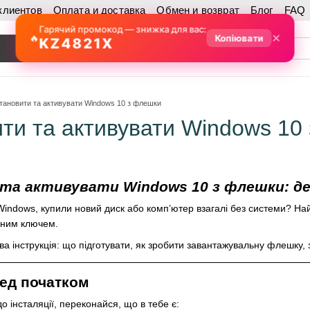
клиентов
Оплата и доставка
Обмен и возврат
Блог
FAQ
Гарячий промокод — знижка для вас:
✕
🔥
Копіювати
KZ4821X
тановити та активувати Windows 10 з флешки
ити та активувати Windows 10
та активувати Windows 10 з флешки: де
indows, купили новий диск або комп’ютер взагалі без системи? На
ійним ключем.
ова інструкція: що підготувати, як зробити завантажувальну флешку,
ед початком
 інсталяції, переконайся, що в тебе є: