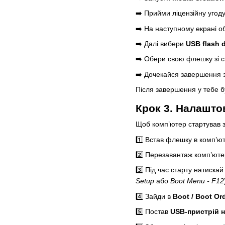
➡️ Прийми ліцензійну угод
➡️ На наступному екрані 
➡️ Далі вибери
USB flash d
➡️ Обери свою флешку зі с
➡️ Дочекайся завершення 
Після завершення у тебе б
Крок 3. Налашто
Щоб комп’ютер стартував 
1️⃣ Встав флешку в комп’ю
2️⃣ Перезавантаж комп’юте
3️⃣ Під час старту натискай
Setup
або
Boot Menu - F12
4️⃣ Зайди в
Boot / Boot Ord
5️⃣ Постав
USB-пристрій н