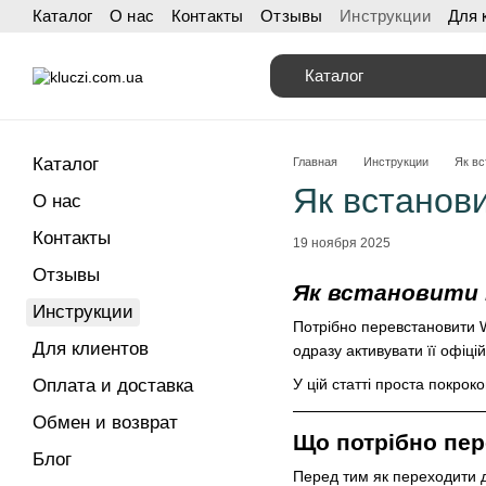
Каталог
О нас
Контакты
Отзывы
Инструкции
Для 
Перейти к основному контенту
Каталог
Каталог
Главная
Инструкции
Як вс
Як встанов
О нас
Контакты
19 ноября 2025
Отзывы
Як встановити 
Инструкции
Потрібно перевстановити W
Для клиентов
одразу активувати її офіц
У цій статті проста покрок
Оплата и доставка
Обмен и возврат
Що потрібно пер
Блог
Перед тим як переходити до