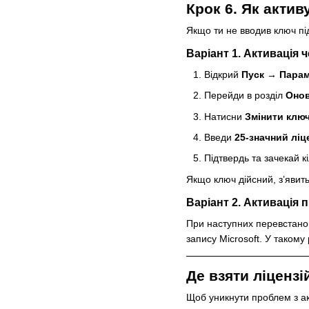
Крок 6. Як акти
Якщо ти не вводив ключ пі
Варіант 1. Активація 
Відкрий
Пуск → Парам
Перейди в розділ
Онов
Натисни
Змінити ключ
Введи
25-значний ліц
Підтвердь та зачекай к
Якщо ключ дійсний, з’явит
Варіант 2. Активація 
При наступних перевстанов
запису Microsoft. У такому
Де взяти ліценз
Щоб уникнути проблем з а