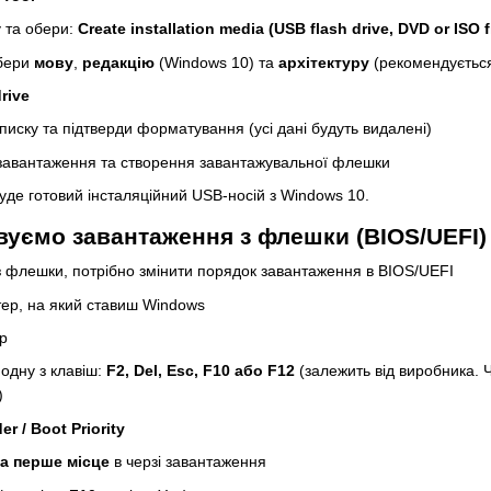
у та обери:
Create installation media (USB flash drive, DVD or ISO f
обери
мову
,
редакцію
(Windows 10) та
архітектуру
(рекомендуєть
rive
писку та підтверди форматування (усі дані будуть видалені)
завантаження та створення завантажувальної флешки
уде готовий інсталяційний USB-носій з Windows 10.
вуємо завантаження з флешки (BIOS/UEFI)
з флешки, потрібно змінити порядок завантаження в BIOS/UEFI
тер, на який ставиш Windows
р
 одну з клавіш:
F2, Del, Esc, F10 або F12
(залежить від виробника. 
)
er / Boot Priority
а перше місце
в черзі завантаження