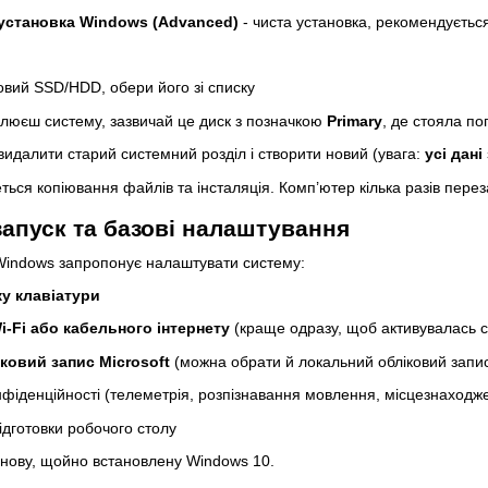
установка Windows (Advanced)
- чиста установка, рекомендується
вий SSD/HDD, обери його зі списку
люєш систему, зазвичай це диск з позначкою
Primary
, де стояла п
идалити старий системний розділ і створити новий (увага:
усі дані
ться копіювання файлів та інсталяція. Комп’ютер кілька разів пере
запуск та базові налаштування
Windows запропонує налаштувати систему:
ку клавіатури
i-Fi або кабельного інтернету
(краще одразу, щоб активувалась 
ковий запис Microsoft
(можна обрати й локальний обліковий запи
фіденційності (телеметрія, розпізнавання мовлення, місцезнаходж
дготовки робочого столу
 нову, щойно встановлену Windows 10.