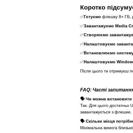
Коротко підсум
✅
Готуємо
флешку 8+ ГБ, р
✅
Завантажуємо Media Cr
✅
Створюємо завантажу
✅
Налаштовуємо заванта
✅
Встановлюємо систем
✅
Налаштовуємо Window
Після цього ти отримуєш п
FAQ: Часті запитанн
🗣️ Чи можна встановити
Так. Для цього достатньо U
завантажується з флешки, 
🗣️ Скільки місця потріб
Мінімальна вимога близьк