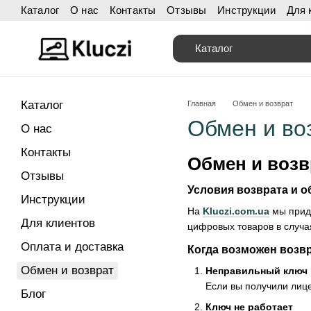
Каталог
О нас
Контакты
Отзывы
Инструкции
Для 
Перейти к основному контенту
Каталог
Каталог
Главная
Обмен и возврат
Обмен и во
О нас
Контакты
Обмен и возвр
Отзывы
Условия возврата и 
Инструкции
На
Kluczi.com.ua
мы приде
Для клиентов
цифровых товаров в случа
Оплата и доставка
Когда возможен возвр
Обмен и возврат
Неправильный ключ 
Если вы получили лице
Блог
Ключ не работает