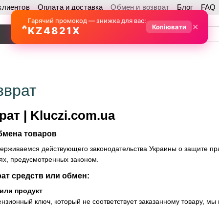
клиентов
Оплата и доставка
Обмен и возврат
Блог
FAQ
Гарячий промокод — знижка для вас:
✕
🔥
Копіювати
KZ4821X
зврат
ат | Kluczi.com.ua
обмена товаров
рживаемся действующего законодательства Украины о защите пра
ях, предусмотренных законом.
ат средств или обмен:
или продукт
нзионный ключ, который не соответствует заказанному товару, мы