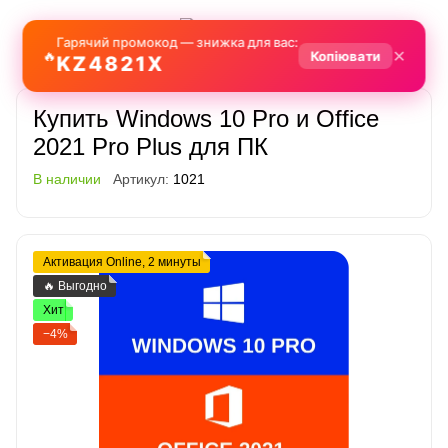
Гарячий промокод — знижка для вас:
✕
🔥
Копіювати
KZ4821X
Купить Windows 10 Pro и Office
2021 Pro Plus для ПК
В наличии
Артикул:
1021
Активация Online, 2 минуты
🔥 Выгодно
Хит
−4%