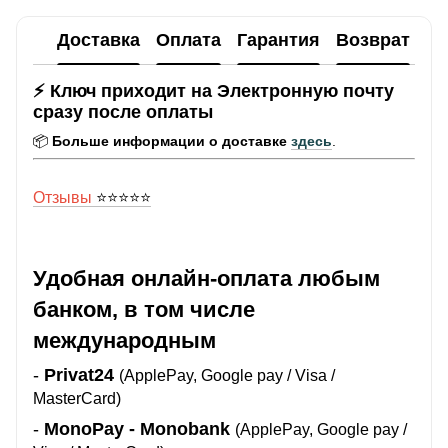
Доставка
Оплата
Гарантия
Возврат
Ко
⚡ Ключ приходит на Электронную почту
сразу после оплаты
📦
Больше информации о доставке
здесь
.
Отзывы
⭐️⭐️⭐️⭐️⭐️
Удобная онлайн-оплата любым
банком, в том числе
международным
-
Privat24
(ApplePay, Google pay / Visa /
MasterCard)
-
MonoPay - Monobank
(ApplePay, Google pay /