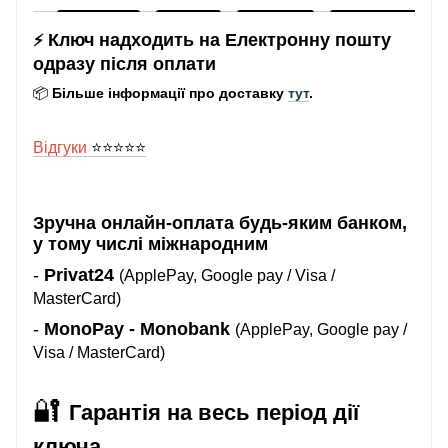
Ключ надходить на Електронну пошту
⚡
одразу після оплати
📦
Більше інформації про доставку
тут
.
Відгуки
⭐️⭐️⭐️⭐️⭐️
Зручна онлайн-оплата будь-яким банком,
у тому числі міжнародним
-
Privat24
(ApplePay, Google pay / Visa /
MasterCard)
-
MonoPay - Monobank
(ApplePay, Google pay /
Visa / MasterCard)
🔐
Гарантія на весь період дії
ключа