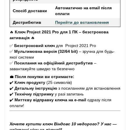
Автоматично на еmail після
Спосіб доставки
оплати
Дистрибютив
Перейти до встановлення
🔥
Ключ
Project 2021 Pro для 1 ПК – безстрокова
активація
🔥
✅
Безстроковий ключ
для Project 2021 Pro
✅
Мультимовна версія (32/64 bit)
– зручна для будь-
якої системи
✅
Посилання на офіційний дистрибутив
–
завантажуйте швидко та безпечно
💼
Після покупки ви отримаєте:
✔️
Ключ продукту
(25 символів)
✔️
Детальну інструкцію
з посиланням для встановлення
✔️
Технічну підтримку
у разі запитань
✔️
Миттєву відправку ключа на e-mail
одразу після
оплати!
Хочете купити ключ Віндовс 10 недорого? У нас —
найкращі ціни на ліцензії!